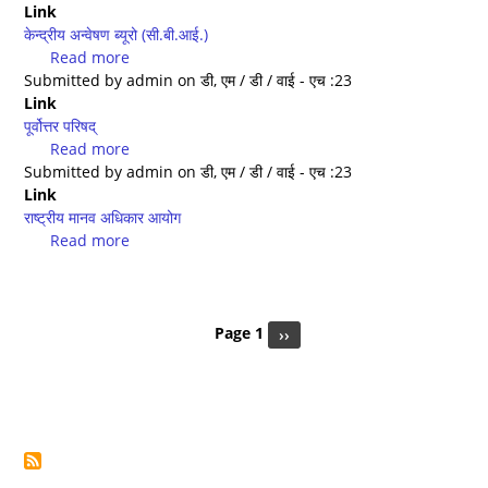
Link
पुलिस
केन्द्रीय अन्वेषण ब्यूरो (सी.बी.आई.)
Read more
about
Submitted by
admin
केन्द्रीय
on
डी, एम / डी / वाई - एच :23
Link
अन्वेषण
पूर्वोत्तर परिषद्
ब्यूरो
Read more
(सी.बी.आई.)
about
Submitted by
admin
पूर्वोत्तर
on
डी, एम / डी / वाई - एच :23
Link
परिषद्
राष्ट्रीय मानव अधिकार आयोग
Read more
about
राष्ट्रीय
मानव
Pagination
अधिकार
आयोग
Page 1
Next
››
page