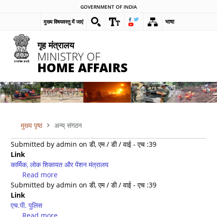
Skip
GOVERNMENT OF INDIA
to
भाषा
मुख्य विषयवस्तु में जाएं
main
content
गृह मंत्रालय
MINISTRY OF
HOME AFFAIRS
मुख्य पृष्ठ
अन्य् संगठन
पग
Submitted by
admin
on
डी, एम / डी / वाई - एच :39
चिन्ह
Link
कार्मिक, लोक शिकायत और पेंशन मंत्रालय
Read more
about
Submitted by
admin
कार्मिक,
on
डी, एम / डी / वाई - एच :39
Link
लोक
एच.पी. पुलिस
शिकायत
Read more
और
about