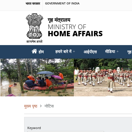
Skip
भारत सरकार
GOVERNMENT OF INDIA
to
main
गृह मंत्रालय
content
MINISTRY OF
HOME AFFAIRS
MAIN
हमारे बारे में
+
मीडिया
+
होम
आईपीएस
गृह
MENU
मुख्य पृष्ठ
नोटिस
पग
चिन्ह
Keyword