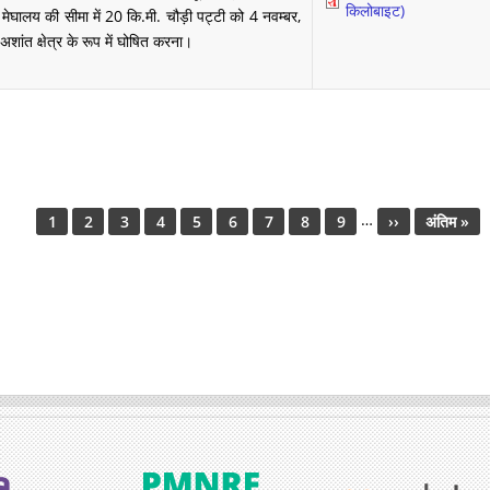
किलोबाइट)
ेघालय की सीमा में 20 कि.मी. चौड़ी पट्टी को 4 नवम्बर,
ांत क्षेत्र के रूप में घोषित करना।
…
Current
1
Page
2
Page
3
Page
4
Page
5
Page
6
Page
7
Page
8
Page
9
Next
››
Last
अंतिम »
page
page
page